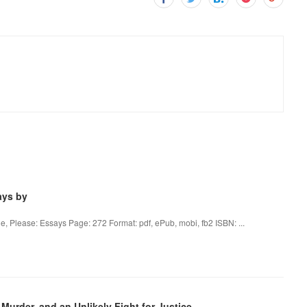
ays by
one, Please: Essays Page: 272 Format: pdf, ePub, mobi, fb2 ISBN: ...
Murder, and an Unlikely Fight for Justice